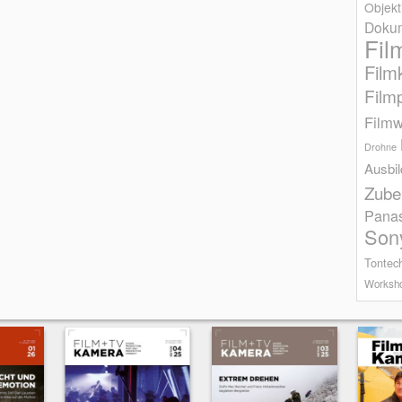
Objekt
Dokum
Fil
Film
Film
Filmw
Drohne
Ausbi
Zube
Pana
Son
Tontec
Worksh