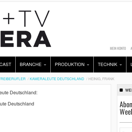
MEIN KONTO
CAST
BRANCHE
PRODUKTION
TECHNIK
FREIBERUFLER
KAMERALEUTE DEUTSCHLAND
HEINIG, FRANK
WE
leute Deutschland:
Abon
eute Deutschland
Week