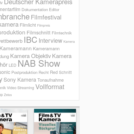
Deutscher Kamerapreis
iv
entarfilm
Dokumentation
Editor
mbranche
Filmfestival
kamera
Filmlicht
Filmpreis
produktion
Filmschnitt
Filmtechnik
IBC
Interview
ettbewerb
Kamera
Kameramann
Kameramann
Kamera Objektiv
Kamera
ldung
NAB Show
hör
LED
sonic
Red
Schnitt
Postproduktion
Recht
y
Sony Kamera
Tonaufnahme
Vollformat
hnik
Video Streaming
op
Zeiss