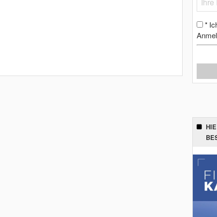
Ic
*
Anmel
HI
BE