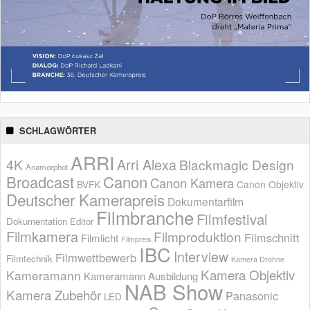
SCHLAGWÖRTER
ARRI
Arri Alexa
4K
Blackmagic Design
Anamorphot
Broadcast
Canon
Canon Kamera
BVFK
Canon Objektiv
Deutscher Kamerapreis
Dokumentarfilm
Filmbranche
Filmfestival
Dokumentation
Editor
Filmkamera
Filmproduktion
Filmschnitt
Filmlicht
Filmpreis
IBC
Interview
Filmwettbewerb
Filmtechnik
Kamera Drohne
Kamera Objektiv
Kameramann
Kameramann Ausbildung
NAB Show
Kamera Zubehör
Panasonic
LED