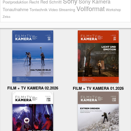
Sony
Sony Kamera
Red
Schnitt
Postproduktion
Recht
Vollformat
Tonaufnahme
Tontechnik
Video Streaming
Workshop
Zeiss
FILM + TV KAMERA 02.2026
FILM + TV KAMERA 01.2026