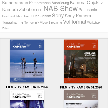
Kamera Objektiv
Kameramann
Kameramann Ausbildung
NAB Show
Kamera Zubehör
Panasonic
LED
Sony
Sony Kamera
Red
Schnitt
Postproduktion
Recht
Vollformat
Tonaufnahme
Tontechnik
Video Streaming
Workshop
Zeiss
FILM + TV KAMERA 02.2026
FILM + TV KAMERA 01.2026