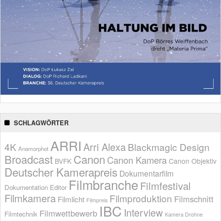
SCHLAGWÖRTER
ARRI
Arri Alexa
4K
Blackmagic Design
Anamorphot
Broadcast
Canon
Canon Kamera
BVFK
Canon Objektiv
Deutscher Kamerapreis
Dokumentarfilm
Filmbranche
Filmfestival
Dokumentation
Editor
Filmkamera
Filmproduktion
Filmschnitt
Filmlicht
Filmpreis
IBC
Interview
Filmwettbewerb
Filmtechnik
Kamera Drohne