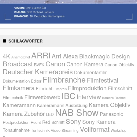
SCHLAGWÖRTER
ARRI
Arri Alexa
4K
Blackmagic Design
Anamorphot
Broadcast
Canon
Canon Kamera
BVFK
Canon Objektiv
Deutscher Kamerapreis
Dokumentarfilm
Filmbranche
Filmfestival
Dokumentation
Editor
Filmkamera
Filmproduktion
Filmschnitt
Filmlicht
Filmpreis
IBC
Interview
Filmwettbewerb
Filmtechnik
Kamera Drohne
Kamera Objektiv
Kameramann
Kameramann Ausbildung
NAB Show
Kamera Zubehör
Panasonic
LED
Sony
Sony Kamera
Red
Schnitt
Postproduktion
Recht
Vollformat
Tonaufnahme
Tontechnik
Video Streaming
Workshop