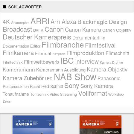
SCHLAGWÖRTER
ARRI
Arri Alexa
4K
Blackmagic Design
Anamorphot
Broadcast
Canon
Canon Kamera
BVFK
Canon Objektiv
Deutscher Kamerapreis
Dokumentarfilm
Filmbranche
Filmfestival
Dokumentation
Editor
Filmkamera
Filmproduktion
Filmschnitt
Filmlicht
Filmpreis
IBC
Interview
Filmwettbewerb
Filmtechnik
Kamera Drohne
Kamera Objektiv
Kameramann
Kameramann Ausbildung
NAB Show
Kamera Zubehör
Panasonic
LED
Sony
Sony Kamera
Red
Schnitt
Postproduktion
Recht
Vollformat
Tonaufnahme
Tontechnik
Video Streaming
Workshop
Zeiss