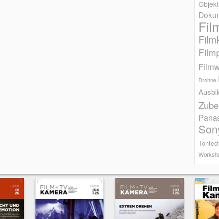
Objekt
Dokum
Fil
Film
Film
Filmw
Drohne
Ausbi
Zube
Pana
Son
Tontec
Worksh