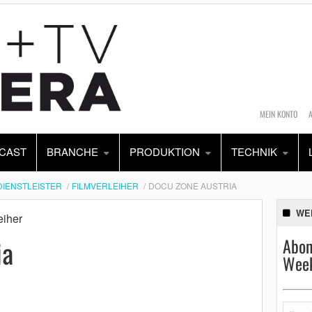
MEIN KONTO
CAST
BRANCHE
PRODUKTION
TECHNIK
DIENSTLEISTER
FILMVERLEIHER
DOCU ZONE AUSTRIA
WE
eiher
ia
Abon
Week