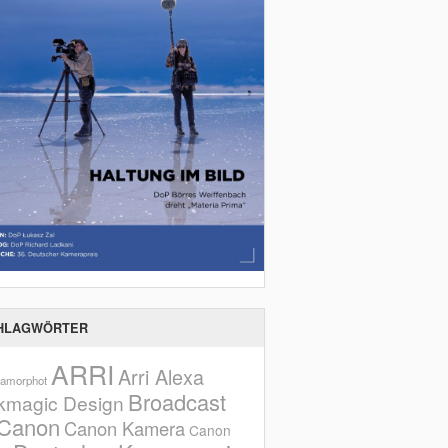
HLAGWÖRTER
ARRI
Arri Alexa
amorphot
Broadcast
kmagic Design
Canon
Canon Kamera
Canon