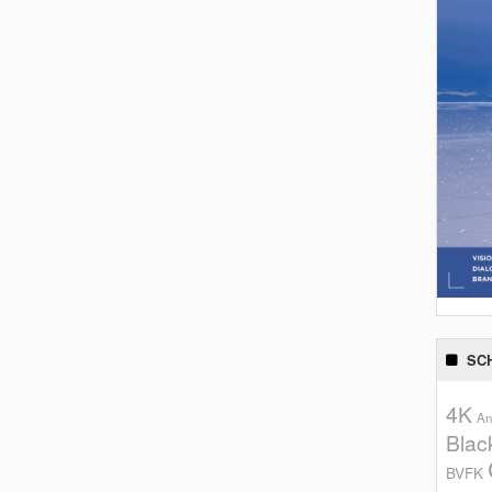
SC
4K
An
Blac
BVFK