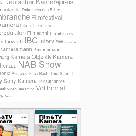
Deutscher Kamerapreis
iv
entarfilm
Dokumentation
Editor
mbranche
Filmfestival
kamera
Filmlicht
Filmpreis
produktion
Filmschnitt
Filmtechnik
IBC
Interview
ettbewerb
Kamera
Kameramann
Kameramann
Kamera Objektiv
Kamera
ldung
NAB Show
hör
LED
sonic
Red
Schnitt
Postproduktion
Recht
y
Sony Kamera
Tonaufnahme
Vollformat
hnik
Video Streaming
op
Zeiss