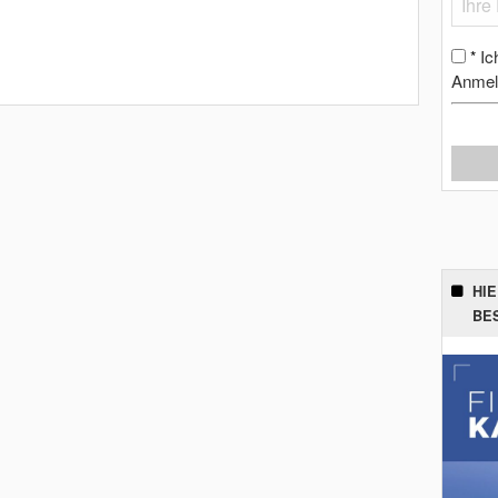
Ic
*
Anmel
HI
BE