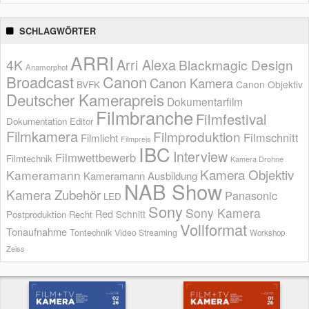
SCHLAGWÖRTER
ARRI
Arri Alexa
4K
Blackmagic Design
Anamorphot
Broadcast
Canon
Canon Kamera
BVFK
Canon Objektiv
Deutscher Kamerapreis
Dokumentarfilm
Filmbranche
Filmfestival
Dokumentation
Editor
Filmkamera
Filmproduktion
Filmschnitt
Filmlicht
Filmpreis
IBC
Interview
Filmwettbewerb
Filmtechnik
Kamera Drohne
Kamera Objektiv
Kameramann
Kameramann Ausbildung
NAB Show
Kamera Zubehör
Panasonic
LED
Sony
Sony Kamera
Red
Schnitt
Postproduktion
Recht
Vollformat
Tonaufnahme
Tontechnik
Video Streaming
Workshop
Zeiss