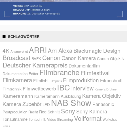
SCHLAGWÖRTER
ARRI
Arri Alexa
4K
Blackmagic Design
Anamorphot
Broadcast
Canon
Canon Kamera
BVFK
Canon Objektiv
Deutscher Kamerapreis
Dokumentarfilm
Filmbranche
Filmfestival
Dokumentation
Editor
Filmkamera
Filmproduktion
Filmschnitt
Filmlicht
Filmpreis
IBC
Interview
Filmwettbewerb
Filmtechnik
Kamera Drohne
Kamera Objektiv
Kameramann
Kameramann Ausbildung
NAB Show
Kamera Zubehör
Panasonic
LED
Sony
Sony Kamera
Red
Schnitt
Postproduktion
Recht
Vollformat
Tonaufnahme
Tontechnik
Video Streaming
Workshop
Zeiss