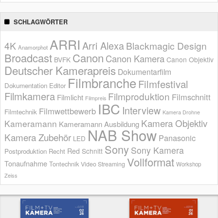
SCHLAGWÖRTER
ARRI
Arri Alexa
4K
Blackmagic Design
Anamorphot
Broadcast
Canon
Canon Kamera
BVFK
Canon Objektiv
Deutscher Kamerapreis
Dokumentarfilm
Filmbranche
Filmfestival
Dokumentation
Editor
Filmkamera
Filmproduktion
Filmschnitt
Filmlicht
Filmpreis
IBC
Interview
Filmwettbewerb
Filmtechnik
Kamera Drohne
Kamera Objektiv
Kameramann
Kameramann Ausbildung
NAB Show
Kamera Zubehör
Panasonic
LED
Sony
Sony Kamera
Red
Schnitt
Postproduktion
Recht
Vollformat
Tonaufnahme
Tontechnik
Video Streaming
Workshop
Zeiss