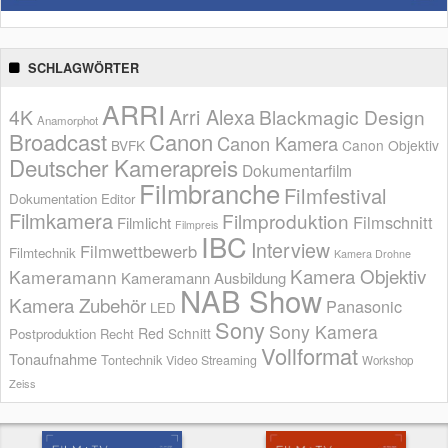
SCHLAGWÖRTER
ARRI
Arri Alexa
4K
Blackmagic Design
Anamorphot
Broadcast
Canon
Canon Kamera
BVFK
Canon Objektiv
Deutscher Kamerapreis
Dokumentarfilm
Filmbranche
Filmfestival
Dokumentation
Editor
Filmkamera
Filmproduktion
Filmschnitt
Filmlicht
Filmpreis
IBC
Interview
Filmwettbewerb
Filmtechnik
Kamera Drohne
Kamera Objektiv
Kameramann
Kameramann Ausbildung
NAB Show
Kamera Zubehör
Panasonic
LED
Sony
Sony Kamera
Red
Schnitt
Postproduktion
Recht
Vollformat
Tonaufnahme
Tontechnik
Video Streaming
Workshop
Zeiss