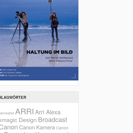
HLAGWÖRTER
ARRI
Arri Alexa
amorphot
Broadcast
kmagic Design
Canon
Canon Kamera
Canon