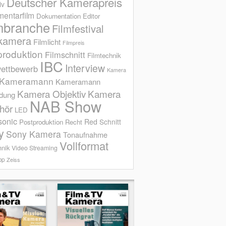
Deutscher Kamerapreis
iv
entarfilm
Dokumentation
Editor
mbranche
Filmfestival
kamera
Filmlicht
Filmpreis
produktion
Filmschnitt
Filmtechnik
IBC
Interview
ettbewerb
Kamera
Kameramann
Kameramann
Kamera Objektiv
Kamera
ldung
NAB Show
hör
LED
sonic
Red
Schnitt
Postproduktion
Recht
y
Sony Kamera
Tonaufnahme
Vollformat
hnik
Video Streaming
op
Zeiss