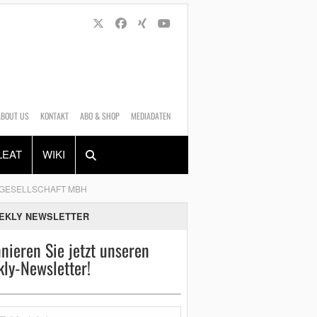
ABOUT US
KONTAKT
ABO & SHOP
MEDIADATEN
Alles
Shop
SUCHEN
LEAT
WIKI
EHGESELLSCHAFT MBH
EKLY NEWSLETTER
nieren Sie jetzt unseren
ly-Newsletter!