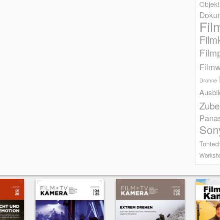
Objekt
Dokum
Fil
Film
Film
Filmw
Drohne
Ausbi
Zube
Pana
Son
Tontec
Worksh