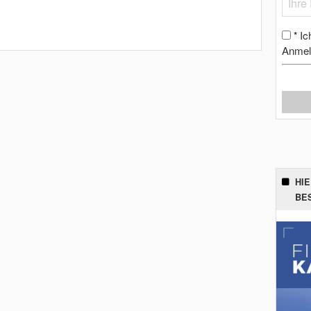
Ic
*
Anmel
HI
BE