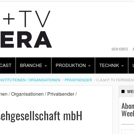
MEIN KONTO
CAST
BRANCHE
PRODUKTION
TECHNIK
INSTITUTIONEN / ORGANISATIONEN
PRIVATSENDER
C.A.M.P. TV FERNS
WE
ionen / Organisationen / Privatsender /
Abon
sehgesellschaft mbH
Week