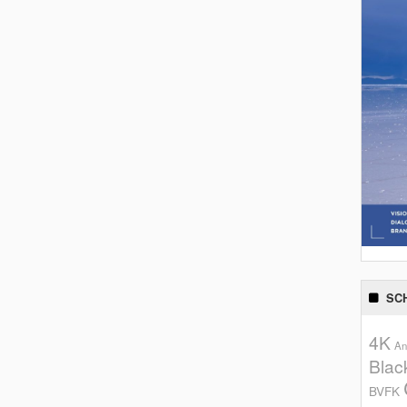
SC
4K
An
Blac
BVFK