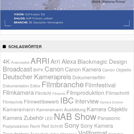
SCHLAGWÖRTER
ARRI
Arri Alexa
4K
Blackmagic Design
Anamorphot
Broadcast
Canon
Canon Kamera
BVFK
Canon Objektiv
Deutscher Kamerapreis
Dokumentarfilm
Filmbranche
Filmfestival
Dokumentation
Editor
Filmkamera
Filmproduktion
Filmschnitt
Filmlicht
Filmpreis
IBC
Interview
Filmwettbewerb
Filmtechnik
Kamera Drohne
Kamera Objektiv
Kameramann
Kameramann Ausbildung
NAB Show
Kamera Zubehör
Panasonic
LED
Sony
Sony Kamera
Red
Schnitt
Postproduktion
Recht
Vollformat
Tonaufnahme
Tontechnik