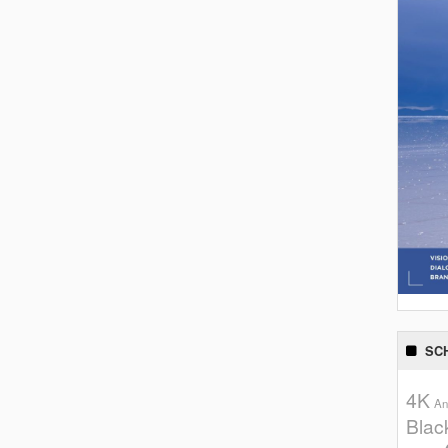
SC
4K
An
Blac