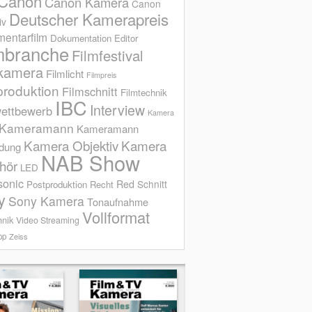
Canon
Canon Kamera
Canon
Deutscher Kamerapreis
iv
entarfilm
Dokumentation
Editor
mbranche
Filmfestival
kamera
Filmlicht
Filmpreis
produktion
Filmschnitt
Filmtechnik
IBC
Interview
ettbewerb
Kamera
Kameramann
Kameramann
Kamera Objektiv
Kamera
ldung
NAB Show
hör
LED
sonic
Red
Schnitt
Postproduktion
Recht
y
Sony Kamera
Tonaufnahme
Vollformat
hnik
Video Streaming
op
Zeiss