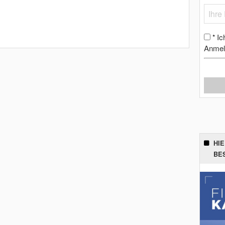
Ic
*
Anmel
HI
BE