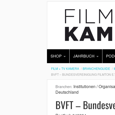
SHOP
JAHRBUCH
POD
FILM + TV KAMERA
BRANCHENGUIDE
BVFT – BUNDESVEREINIGUNG FILMTON E.
Institutionen / Organi
Branchen:
Deutschland
BVFT – Bundesve