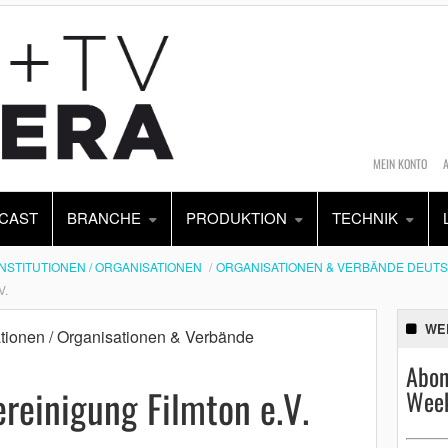
MEIN KONTO
CAST
BRANCHE
PRODUKTION
TECHNIK
INSTITUTIONEN / ORGANISATIONEN
ORGANISATIONEN & VERBÄNDE DEUT
V.
WE
sationen / Organisationen & Verbände
Abon
reinigung Filmton e.V.
Week