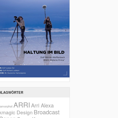
HLAGWÖRTER
ARRI
Arri Alexa
amorphot
Broadcast
kmagic Design