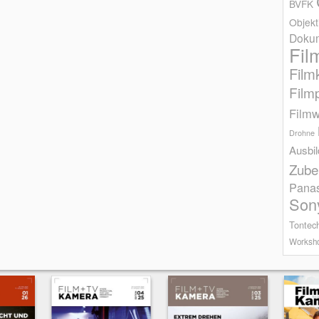
BVFK
Objekt
Dokum
Fil
Film
Film
Filmw
Drohne
Ausbi
Zube
Pana
Son
Tontec
Worksh