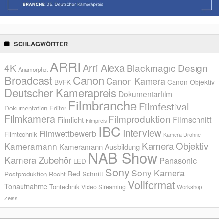
SCHLAGWÖRTER
ARRI
Arri Alexa
4K
Blackmagic Design
Anamorphot
Broadcast
Canon
Canon Kamera
BVFK
Canon Objektiv
Deutscher Kamerapreis
Dokumentarfilm
Filmbranche
Filmfestival
Dokumentation
Editor
Filmkamera
Filmproduktion
Filmschnitt
Filmlicht
Filmpreis
IBC
Interview
Filmwettbewerb
Filmtechnik
Kamera Drohne
Kamera Objektiv
Kameramann
Kameramann Ausbildung
NAB Show
Kamera Zubehör
Panasonic
LED
Sony
Sony Kamera
Red
Schnitt
Postproduktion
Recht
Vollformat
Tonaufnahme
Tontechnik
Video Streaming
Workshop
Zeiss