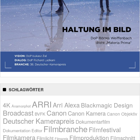
SCHLAGWÖRTER
ARRI
Arri Alexa
4K
Blackmagic Design
Anamorphot
Broadcast
Canon
Canon Kamera
BVFK
Canon Objektiv
Deutscher Kamerapreis
Dokumentarfilm
Filmbranche
Filmfestival
Dokumentation
Editor
Filmkamera
Filmproduktion
Filmschnitt
Filmlicht
Filmpreis