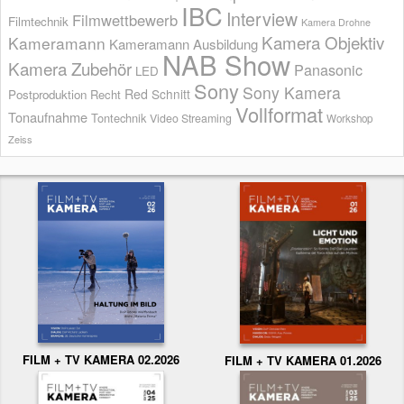
IBC
Interview
Filmwettbewerb
Filmtechnik
Kamera Drohne
Kamera Objektiv
Kameramann
Kameramann Ausbildung
NAB Show
Kamera Zubehör
Panasonic
LED
Sony
Sony Kamera
Red
Schnitt
Postproduktion
Recht
Vollformat
Tonaufnahme
Tontechnik
Video Streaming
Workshop
Zeiss
FILM + TV KAMERA 02.2026
FILM + TV KAMERA 01.2026