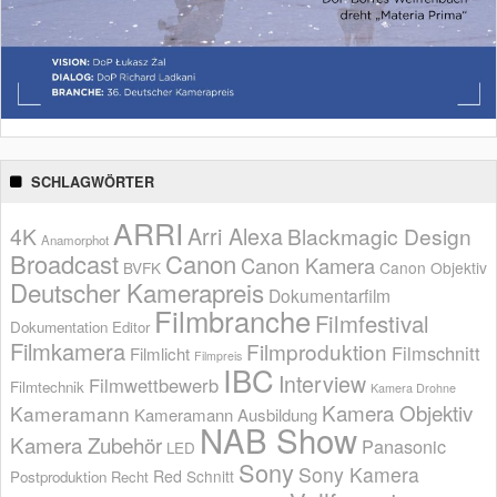
SCHLAGWÖRTER
ARRI
Arri Alexa
4K
Blackmagic Design
Anamorphot
Broadcast
Canon
Canon Kamera
BVFK
Canon Objektiv
Deutscher Kamerapreis
Dokumentarfilm
Filmbranche
Filmfestival
Dokumentation
Editor
Filmkamera
Filmproduktion
Filmschnitt
Filmlicht
Filmpreis
IBC
Interview
Filmwettbewerb
Filmtechnik
Kamera Drohne
Kamera Objektiv
Kameramann
Kameramann Ausbildung
NAB Show
Kamera Zubehör
Panasonic
LED
Sony
Sony Kamera
Red
Schnitt
Postproduktion
Recht