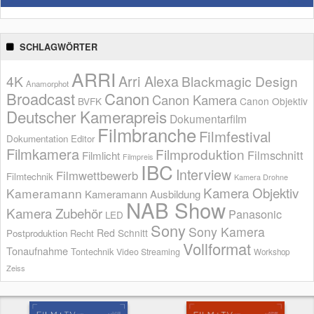
SCHLAGWÖRTER
ARRI
Arri Alexa
4K
Blackmagic Design
Anamorphot
Broadcast
Canon
Canon Kamera
BVFK
Canon Objektiv
Deutscher Kamerapreis
Dokumentarfilm
Filmbranche
Filmfestival
Dokumentation
Editor
Filmkamera
Filmproduktion
Filmschnitt
Filmlicht
Filmpreis
IBC
Interview
Filmwettbewerb
Filmtechnik
Kamera Drohne
Kamera Objektiv
Kameramann
Kameramann Ausbildung
NAB Show
Kamera Zubehör
Panasonic
LED
Sony
Sony Kamera
Red
Schnitt
Postproduktion
Recht
Vollformat
Tonaufnahme
Tontechnik
Video Streaming
Workshop
Zeiss