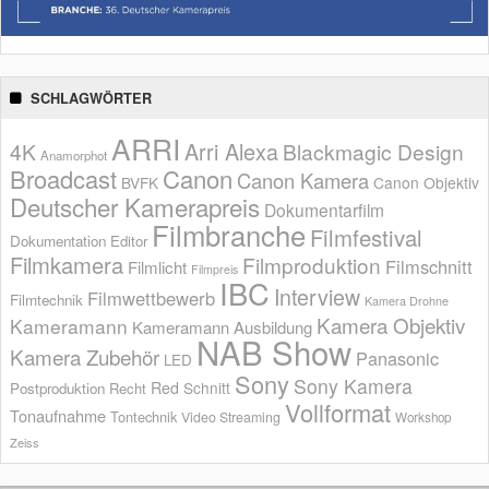
SCHLAGWÖRTER
ARRI
Arri Alexa
4K
Blackmagic Design
Anamorphot
Broadcast
Canon
Canon Kamera
BVFK
Canon Objektiv
Deutscher Kamerapreis
Dokumentarfilm
Filmbranche
Filmfestival
Dokumentation
Editor
Filmkamera
Filmproduktion
Filmschnitt
Filmlicht
Filmpreis
IBC
Interview
Filmwettbewerb
Filmtechnik
Kamera Drohne
Kamera Objektiv
Kameramann
Kameramann Ausbildung
NAB Show
Kamera Zubehör
Panasonic
LED
Sony
Sony Kamera
Red
Schnitt
Postproduktion
Recht
Vollformat
Tonaufnahme
Tontechnik
Video Streaming
Workshop
Zeiss