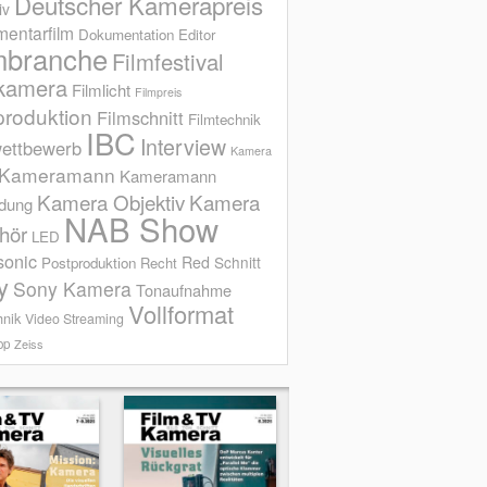
Deutscher Kamerapreis
iv
entarfilm
Dokumentation
Editor
mbranche
Filmfestival
kamera
Filmlicht
Filmpreis
produktion
Filmschnitt
Filmtechnik
IBC
Interview
ettbewerb
Kamera
Kameramann
Kameramann
Kamera Objektiv
Kamera
ldung
NAB Show
hör
LED
sonic
Red
Schnitt
Postproduktion
Recht
y
Sony Kamera
Tonaufnahme
Vollformat
hnik
Video Streaming
op
Zeiss