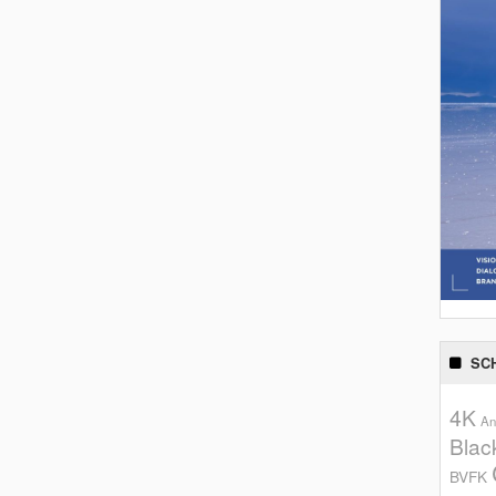
SC
4K
An
Blac
BVFK