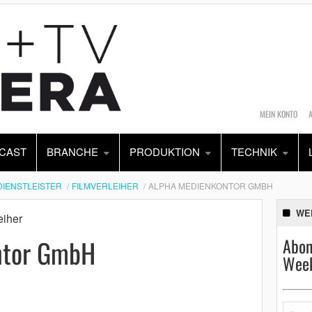
MEIN KONTO
CAST
BRANCHE
PRODUKTION
TECHNIK
DIENSTLEISTER
FILMVERLEIHER
ALPHA MEDIENKONTOR GMBH
WE
eiher
ntor GmbH
Abon
Week