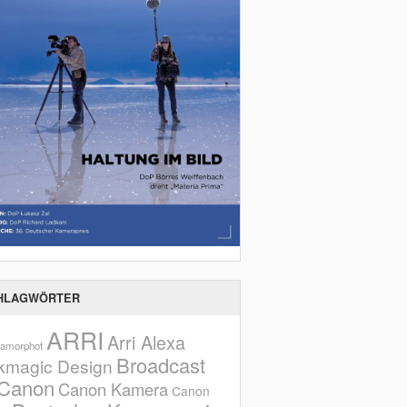
HLAGWÖRTER
ARRI
Arri Alexa
amorphot
Broadcast
kmagic Design
Canon
Canon Kamera
Canon