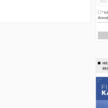
Ic
*
Anmel
HI
BE