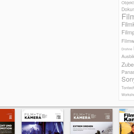
Objekt
Dokum
Fil
Film
Film
Filmw
Drohne
Ausbi
Zube
Pana
Son
Tontec
Worksh