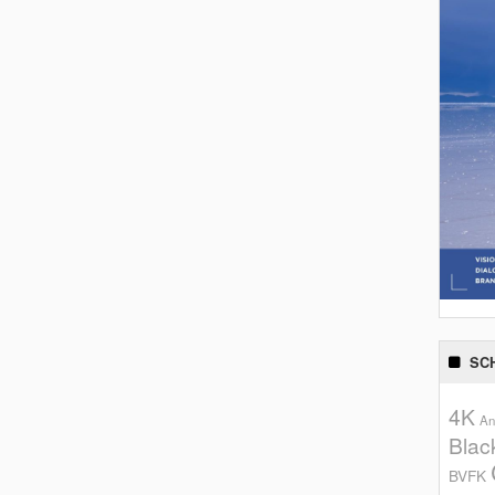
SC
4K
An
Blac
BVFK