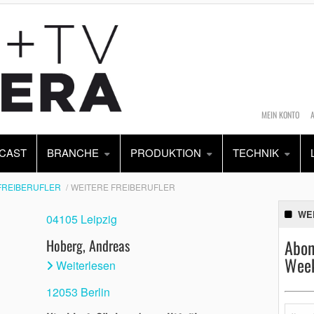
MEIN KONTO
CAST
BRANCHE
PRODUKTION
TECHNIK
FREIBERUFLER
WEITERE FREIBERUFLER
WE
04105 Leipzig
Hoberg, Andreas
Abon
Week
Weiterlesen
12053 Berlin