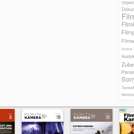
Objekt
Dokum
Fil
Film
Film
Filmw
Drohne
Ausbi
Zube
Pana
Son
Tontec
Worksh