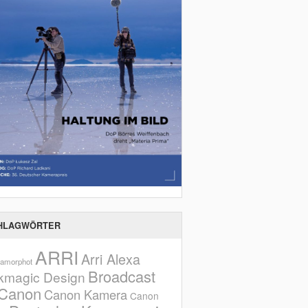
HLAGWÖRTER
ARRI
Arri Alexa
amorphot
Broadcast
kmagic Design
Canon
Canon Kamera
Canon