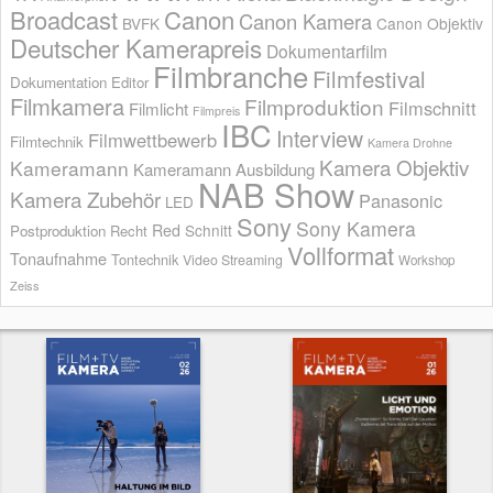
Broadcast
Canon
Canon Kamera
BVFK
Canon Objektiv
Deutscher Kamerapreis
Dokumentarfilm
Filmbranche
Filmfestival
Dokumentation
Editor
Filmkamera
Filmproduktion
Filmschnitt
Filmlicht
Filmpreis
IBC
Interview
Filmwettbewerb
Filmtechnik
Kamera Drohne
Kamera Objektiv
Kameramann
Kameramann Ausbildung
NAB Show
Kamera Zubehör
Panasonic
LED
Sony
Sony Kamera
Red
Schnitt
Postproduktion
Recht
Vollformat
Tonaufnahme
Tontechnik
Video Streaming
Workshop
Zeiss