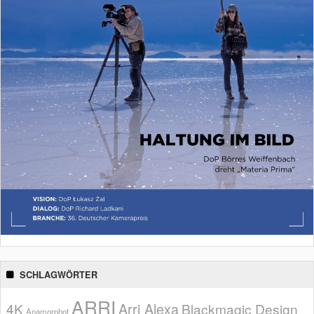
SCHLAGWÖRTER
ARRI
Arri Alexa
4K
Blackmagic Design
Anamorphot