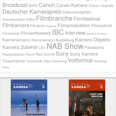
Broadcast
Canon
Canon Kamera
BVFK
Canon Objektiv
Deutscher Kamerapreis
Dokumentarfilm
Filmbranche
Filmfestival
Dokumentation
Editor
Filmkamera
Filmproduktion
Filmschnitt
Filmlicht
Filmpreis
IBC
Interview
Filmwettbewerb
Filmtechnik
Kamera Drohne
Kamera Objektiv
Kameramann
Kameramann Ausbildung
NAB Show
Kamera Zubehör
Panasonic
LED
Sony
Sony Kamera
Red
Schnitt
Postproduktion
Recht
Vollformat
Tonaufnahme
Tontechnik
Video Streaming
Workshop
Zeiss