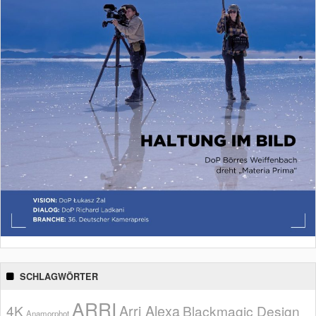
SCHLAGWÖRTER
ARRI
Arri Alexa
4K
Blackmagic Design
Anamorphot