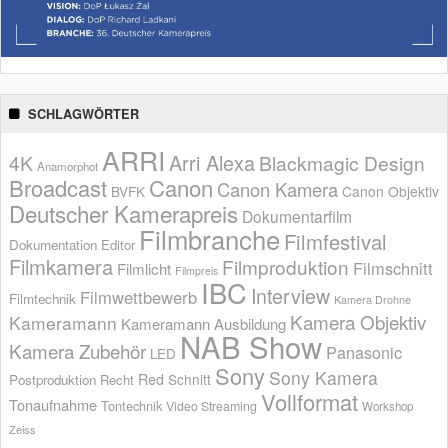
SCHLAGWÖRTER
ARRI
Arri Alexa
4K
Blackmagic Design
Anamorphot
Broadcast
Canon
Canon Kamera
BVFK
Canon Objektiv
Deutscher Kamerapreis
Dokumentarfilm
Filmbranche
Filmfestival
Dokumentation
Editor
Filmkamera
Filmproduktion
Filmschnitt
Filmlicht
Filmpreis
IBC
Interview
Filmwettbewerb
Filmtechnik
Kamera Drohne
Kamera Objektiv
Kameramann
Kameramann Ausbildung
NAB Show
Kamera Zubehör
Panasonic
LED
Sony
Sony Kamera
Red
Schnitt
Postproduktion
Recht
Vollformat
Tonaufnahme
Tontechnik
Video Streaming
Workshop
Zeiss