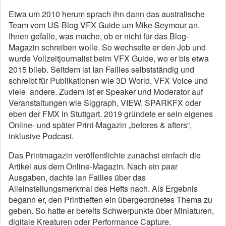
Etwa um 2010 herum sprach ihn dann das australische
Team vom US-Blog VFX Guide um Mike Seymour an.
Ihnen gefalle, was mache, ob er nicht für das Blog-
Magazin schreiben wolle. So wechselte er den Job und
wurde Vollzeitjournalist beim VFX Guide, wo er bis etwa
2015 blieb. Seitdem ist Ian Failles selbstständig und
schreibt für Publikationen wie 3D World, VFX Voice und
viele ­ andere. Zudem ist er Speaker und Moderator auf
Veranstaltungen wie Siggraph, VIEW, SPARKFX oder
eben der FMX in Stuttgart. 2019 gründete er sein eigenes
Online- und später Print-Magazin „befores & afters“,
inklusive Podcast.
Das Printmagazin veröffentlichte zunächst einfach die
Artikel aus dem Online-Magazin. Nach ein paar
Ausgaben, dachte Ian Failles über das
Alleinstellungsmerkmal des Hefts nach. Als Ergebnis
begann er, den Printheften ein übergeordnetes Thema zu
geben. So hatte er bereits Schwerpunkte über Miniaturen,
digitale Kreaturen oder Performance Capture.