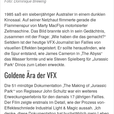
Foto: Dominique Brewing
1985 saß ein siebenjähriger Australier in einem dunklen
Kinosaal. Auf seiner Netzhaut flimmerte gerade die
Flammenspur von Marty MacFlys motorisierter
Zeitmaschine. Das Bild brannte sich in sein Gedächtnis,
zusammen mit der Frage: „Wie haben die das gemacht?“
Seitdem ist der heutige VFX-Journalist Ian Failles von
visuellen Effekten begeistert. Er sollte herausfinden, wie
die Spur entstand, wie James Cameron in „The Abyss“
das Wasser formte und wie Steven Spielberg für „Jurassic
Park“ Dinos zum Leben erweckte.
Goldene Ära der VFX
Die 51-minütige Dokumentation „The Making of ,Jurassic
Park‘“ von Regisseur John Schultz war ein weiteres
Erweckungserlebnis für den damals 17-jährigen Failles.
Der Film zeigte erstmals im Detail, wie der Prozess von­
Effekteschmiede Industrial Light & Magic aussah. „Ich
denke, diese Dokumentation hat buchstäblich mein Leben