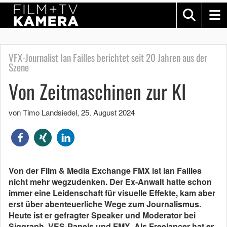
VFX-Journalist Ian Failles berichtet seit 20 Jahren aus der
Szene
Von Zeitmaschinen zur KI
von Timo Landsiedel
,
25. August 2024
Von der Film & Media Exchange FMX ist Ian Failles
nicht mehr wegzudenken. Der Ex-Anwalt hatte schon
immer eine Leidenschaft für visuelle Effekte, kam aber
erst über abenteuerliche Wege zum Journalismus.
Heute ist er gefragter Speaker und Moderator bei
Siggraph, VES-Panels und FMX. Als Freelancer hat er