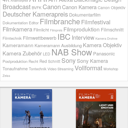
Anamorphot
Broadcast
Canon
Canon Kamera
BVFK
Canon Objektiv
Deutscher Kamerapreis
Dokumentarfilm
Filmbranche
Filmfestival
Dokumentation
Editor
Filmkamera
Filmproduktion
Filmschnitt
Filmlicht
Filmpreis
IBC
Interview
Filmwettbewerb
Filmtechnik
Kamera Drohne
Kamera Objektiv
Kameramann
Kameramann Ausbildung
NAB Show
Kamera Zubehör
Panasonic
LED
Sony
Sony Kamera
Red
Schnitt
Postproduktion
Recht
Vollformat
Tonaufnahme
Tontechnik
Video Streaming
Workshop
Zeiss