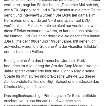
verändert“, sagt Ian Failles heute. „Das erste Mal sah ich,
wie VFX Supervisors und VFX-Künstler in die erste Reihe
geholt und interviewt wurden.“ Die Doku lief damals im
Fernsehen und wurde auf VHS und später auf DVD
veröffentlicht. Failles konnte so nicht nur verstehen, wie
diese Effekte entstanden waren, er kannte auch plötzlich
die Namen und Gesichter derer, die sie geschaffen hatten.
„Die Filme der 1980er und 1990er Jahre, mit denen ich
aufwuchs, waren die Goldene Ära der visuellen Effekte“,
erinnert sich Ian Failles.
Es folgte eine Ära das Umbruchs. „Jurassic Park“
beendete im Alleingang die Ära der Stop Motion, wenige
Jahre später veräußerte Industrial Light & Magic seine
Sparte für Miniaturen und praktische Effekte. Zu dieser
Zeit beendete Failles die High School und entdeckte das
Cinefex-Magazin für sich.
Das englischsprachige Printmagazin für Spezialeffekte
erschien von 1980 bis 2021 und widmete sich
Spezialeffekten, visuellen Effekten, Spezial-Make-up,