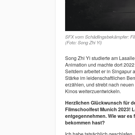
SFX vom Schädlingsbekämpfer: Films
(Foto: Song Zhi Yi)
Song Zhi Yi studierte am Lasalle
Animation und machte dort 2022 
Seitdem arbeitet er in Singapur
Stärke im leidenschaftlichen B
erzählen, und strebt nach neue
Kinos weiterzuentwickeln.
Herzlichen Glückwunsch für
Filmschoolfest Munich 2023! Le
entgegennehmen. Wie war es fu
bekommen hast?
Ich habe tatsächlich geschlafen