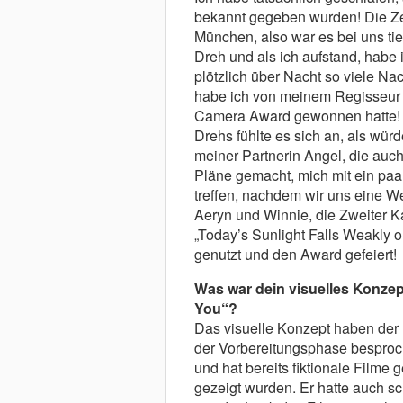
bekannt gegeben wurden! Die Zei
München, also war es bei uns tie
Dreh und als ich aufstand, habe i
plötzlich über Nacht so viele 
habe ich von meinem Regisseur 
Camera Award gewonnen hatte! E
Drehs fühlte es sich an, als wür
meiner Partnerin Angel, die auc
Pläne gemacht, mich mit ein p
treffen, nachdem wir uns eine W
Aeryn und Winnie, die Zweiter K
„Today’s Sunlight Falls Weakly 
genutzt und den Award gefeiert!
Was war dein visuelles Konzept
You“?
Das visuelle Konzept haben der 
der Vorbereitungsphase besproc
und hat bereits fiktionale Filme 
gezeigt wurden. Er hatte auch sc