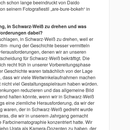
uch schon lange beeindruckt von Daido
n seinem Fotografiestil „are-bure-bokeh“ in
ng, in Schwarz-Weiß zu drehen und was
forderungen dabei?
schlagen, in Schwarz-Weiß zu drehen, weil er
Stim- mung der Geschichte besser vermitteln
e Herausforderungen, denen wir an unseren
scheidung für Schwarz-Weiß bekräftigt. Die
ch recht früh in unserer Vorbereitungsphase
er Geschichte waren tatsächlich von der Lage
te, dass wir viele Weitwinkelaufnahmen machen
t nicht viel Gestaltungsspielraum haben würden.
enkungen reduzieren und das allgemeine Bild
kend halten könnte, wenn wir in Schwarz-Weiß
gs eine ziemliche Herausforderung, da wir der
ng waren, der in Schwarz-Weiß gedreht wurde
meras, die wir in unserem Jahrgang gemacht
ie Farbcinematographie konzentriert hatte. Wir
ideho Urata als Kamera-Dozenten zu haben, der