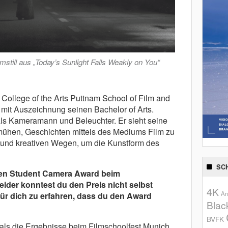
till aus „Today’s Sunlight Falls Weakly on You“
 College of the Arts Puttnam School of Film and
mit Auszeichnung seinen Bachelor of Arts.
 als Kameramann und Beleuchter. Er sieht seine
emühen, Geschichten mittels des Mediums Film zu
n und kreativen Wegen, um die Kunstform des
SC
 den Student Camera Award beim
ider konntest du den Preis nicht selbst
4K
An
̈r dich zu erfahren, dass du den Award
Blac
BVFK
, als die Ergebnisse beim Filmschoolfest Munich