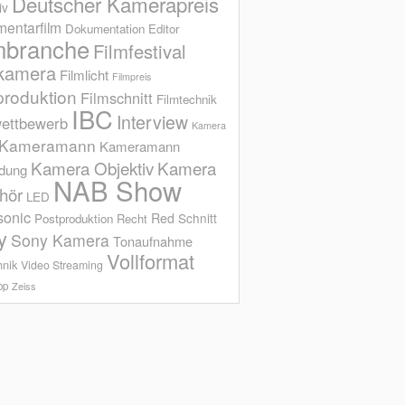
Deutscher Kamerapreis
iv
entarfilm
Dokumentation
Editor
mbranche
Filmfestival
kamera
Filmlicht
Filmpreis
produktion
Filmschnitt
Filmtechnik
IBC
Interview
ettbewerb
Kamera
Kameramann
Kameramann
Kamera Objektiv
Kamera
ldung
NAB Show
hör
LED
sonic
Red
Schnitt
Postproduktion
Recht
y
Sony Kamera
Tonaufnahme
Vollformat
hnik
Video Streaming
op
Zeiss