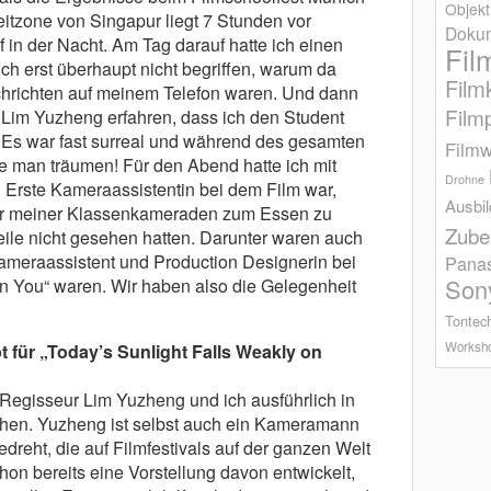
Objekt
tzone von Singapur liegt 7 Stunden vor
Dokum
f in der Nacht. Am Tag darauf hatte ich einen
Fil
ch erst überhaupt nicht begriffen, warum da
Film
Nachrichten auf meinem Telefon waren. Und dann
Film
Lim Yuzheng erfahren, dass ich den Student
s war fast surreal und während des gesamten
Filmw
de man träumen! Für den Abend hatte ich mit
Drohne
h Erste Kameraassistentin bei dem Film war,
Ausbi
aar meiner Klassenkameraden zum Essen zu
Zube
eile nicht gesehen hatten. Darunter waren auch
ameraassistent und Production Designerin bei
Pana
Son
on You“ waren. Wir haben also die Gelegenheit
Tontec
Worksh
 für „Today’s Sunlight Falls Weakly on
Regisseur Lim Yuzheng und ich ausführlich in
hen. Yuzheng ist selbst auch ein Kameramann
gedreht, die auf Filmfestivals auf der ganzen Welt
hon bereits eine Vorstellung davon entwickelt,