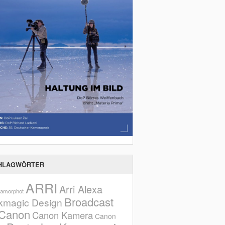
HLAGWÖRTER
ARRI
Arri Alexa
amorphot
Broadcast
kmagic Design
Canon
Canon Kamera
Canon