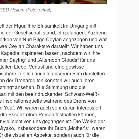
RED Helium (Foto: privat)
it der Figur, ihre Einsamkeit im Umgang mit
nd der Gesellschaft stand, einzufangen. Yuzheng
Werken von Nuri Bilge Ceylan angezogen und war
, wie Ceylan Charaktere darstellt. Wir haben uns
apadia inspirieren lassen, nachdem wir ihre
er Saying“ und „Afternoon Clouds“ für uns
ttelten Liebe, Verlust und eine gewisse
sphäre, die ich auch in unserem Film darstellen
nn der Dreharbeiten konnten wir auch ihren
othing“ ansehen. Die Stimmung und die
art mit den beeindruckenden Schwarz-Weiß-
e Inspirationsquelle während des Drehs von
n You“. Wir waren auch sehr daran interessiert
die Essenz einer Person festhalten können,
vielleicht von uns gegangen ist. Die Werke der
Miyako, insbesondere ihr Buch „Mother’s“, waren
ür die visuellen Aspekte, sondern auch für die