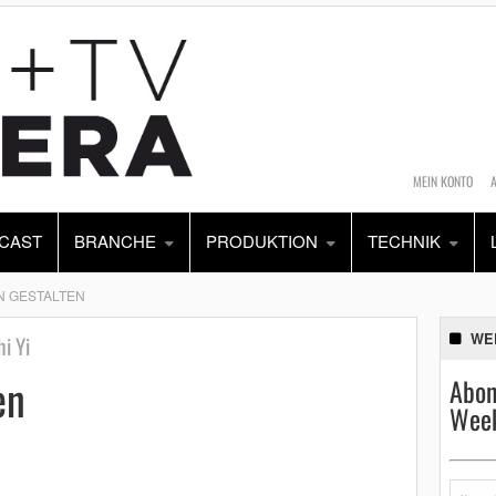
MEIN KONTO
CAST
BRANCHE
PRODUKTION
TECHNIK
N GESTALTEN
WE
i Yi
en
Abon
Week