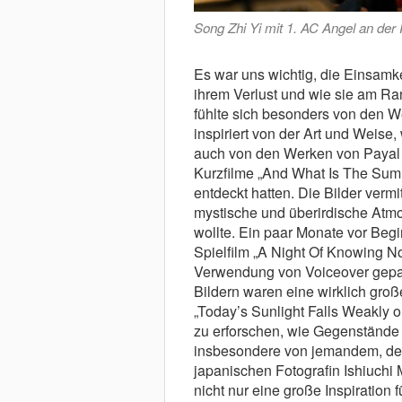
Song Zhi Yi mit 1. AC Angel an der 
Es war uns wichtig, die Einsamke
ihrem Verlust und wie sie am Ra
fühlte sich besonders von den 
inspiriert von der Art und Weise
auch von den Werken von Payal K
Kurzfilme „And What Is The Summ
entdeckt hatten. Die Bilder vermi
mystische und überirdische Atmo
wollte. Ein paar Monate vor Begi
Spielfilm „A Night Of Knowing N
Verwendung von Voiceover gepa
Bildern waren eine wirklich groß
„Today’s Sunlight Falls Weakly o
zu erforschen, wie Gegenstände 
insbesondere von jemandem, der 
japanischen Fotografin Ishiuchi 
nicht nur eine große Inspiration f