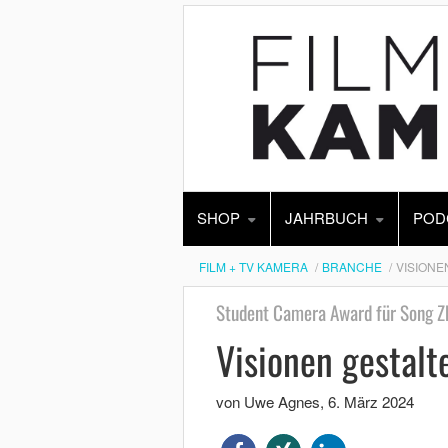
SHOP
JAHRBUCH
POD
FILM + TV KAMERA
BRANCHE
VISIONE
Student Camera Award für Song Zh
Visionen gestalt
von Uwe Agnes
,
6. März 2024