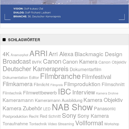
SCHLAGWÖRTER
ARRI
Arri Alexa
4K
Blackmagic Design
Anamorphot
Broadcast
Canon
Canon Kamera
BVFK
Canon Objektiv
Deutscher Kamerapreis
Dokumentarfilm
Filmbranche
Filmfestival
Dokumentation
Editor
Filmkamera
Filmproduktion
Filmschnitt
Filmlicht
Filmpreis
IBC
Interview
Filmwettbewerb
Filmtechnik
Kamera Drohne
Kamera Objektiv
Kameramann
Kameramann Ausbildung
NAB Show
Kamera Zubehör
Panasonic
LED
Sony
Sony Kamera
Red
Schnitt
Postproduktion
Recht
Vollformat
Tonaufnahme
Tontechnik
Video Streaming
Workshop