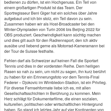
bedienen zu dürfen, ist ein Hochgenuss. Ein Teil von
einem großartigen Produkt ist das Team. Der
Sportregisseur Beni Giger hat ein solches über Jahre
aufgebaut und ich bin stolz, ein Teil davon zu sein.
Zusammen haben wir als Host-Broadcaster bei den
Winter-Olympiaden von Turin 2006 bis Beijing 2022 für
OBS produziert. Geschwindigkeit kann süchtig machen
und dies gilt auch für den Radrennsport, den ich aktiv
ausübe und liebend gerne als Motorrad-Kameramann bei
der Tour de Suisse festhalte.
Fehlen darf als Schweizer auf keinen Fall die Sportart
Tennis und dies in der vordersten Reihe. Dem heiligen
Rasen so nah zu sein, um nicht zu sagen, ihn kurz berührt
zu haben für ein Erinnerungsfoto vor dem Tennis-Final
Federer – Djokovic im Wimbledon-Stadion, ist ein Privileg.
Für diverse Fernsehformate liebe ich es, mit allen
Gesellschaftsschichten in Berührung zu kommen. Mein
Herz schlägt für Dokumentarfilme, die einen sozialen,
kulturellen, politischen oder wirtschaftlichen Hintergrund
haben. So stand ich letztes Jahr auf vier Kontinenten von