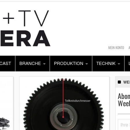
MEIN KONTO
CAST
BRANCHE
PRODUKTION
TECHNIK
WE
Abon
Week