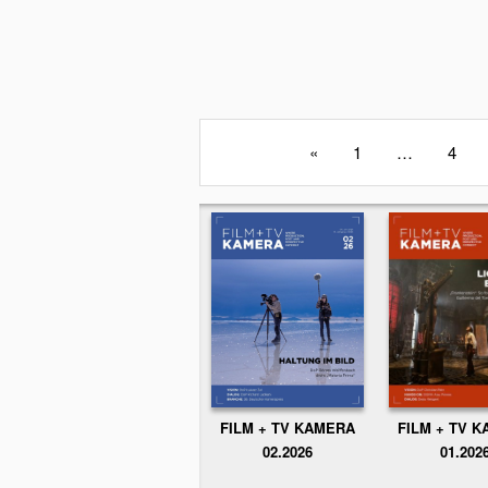
«
1
…
4
FILM + TV KAMERA
FILM + TV 
02.2026
01.202