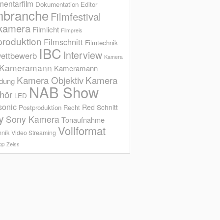
entarfilm
Dokumentation
Editor
mbranche
Filmfestival
kamera
Filmlicht
Filmpreis
produktion
Filmschnitt
Filmtechnik
IBC
Interview
ettbewerb
Kamera
Kameramann
Kameramann
Kamera Objektiv
Kamera
ldung
NAB Show
hör
LED
sonic
Red
Schnitt
Postproduktion
Recht
y
Sony Kamera
Tonaufnahme
Vollformat
hnik
Video Streaming
op
Zeiss