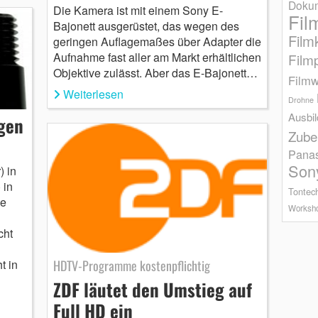
Dokum
Die Kamera ist mit einem Sony E-
Fil
Bajonett ausgerüstet, das wegen des
Film
geringen Auflagemaßes über Adapter die
Aufnahme fast aller am Markt erhältlichen
Film
Objektive zulässt. Aber das E-Bajonett…
Filmw
Weiterlesen
Drohne
Ausbi
gen
Zube
Pana
Son
) in
 in
Tontec
ie
Worksh
cht
HDTV-Programme kostenpflichtig
t in
ZDF läutet den Umstieg auf
Full HD ein