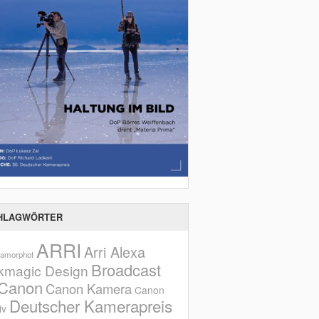
HLAGWÖRTER
ARRI
Arri Alexa
amorphot
Broadcast
kmagic Design
Canon
Canon Kamera
Canon
Deutscher Kamerapreis
iv