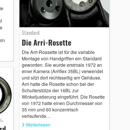
.
te
f
ie
Standard
Die Arri-Rosette
hin
Die Arri-Rossette ist für die variable
Montage von Handgriffen ein Standard
geworden. Sie wurde erstmals 1972 an
einer Kamera (Arriflex 35BL) verwendet
und sitzt dort rechtsseitig am Gehäuse.
Arri hatte die Rosette schon bei der
Schulterstütze der 16BL zur
Winkeljustierung eingeführt. Die Rosette
von 1972 hatte einen Durchmesser von
35 mm und 60 konzentrisch
verlaufende…
Weiterlesen
rd