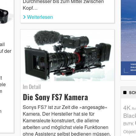
Durchmesser bis zum Mittel zwischen
Kopf…
Weiterlesen
ail
uf der
t
ele
Im Detail
m
SC
Die Sony FS7 Kamera
4K
Sonys FS7 ist zur Zeit die »angesagte«
An
n
Kamera. Der Hersteller hat sie für
Blac
Kameraleute konstruiert, die alleine
BVFK
arbeiten und möglichst viele Funktionen
Objekt
ohne Assistenz selbst bedienen müssen.