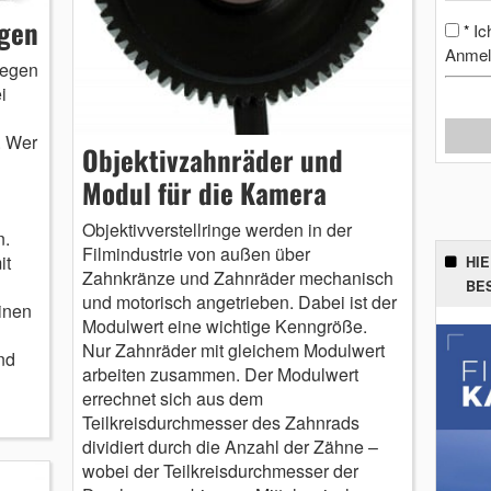
ngen
Ic
*
Anmel
wegen
i
. Wer
Objektivzahnräder und
Modul für die Kamera
Objektivverstellringe werden in der
n.
Filmindustrie von außen über
it
HI
Zahnkränze und Zahnräder mechanisch
BE
und motorisch angetrieben. Dabei ist der
inen
Modulwert eine wichtige Kenngröße.
Nur Zahnräder mit gleichem Modulwert
nd
arbeiten zusammen. Der Modulwert
errechnet sich aus dem
Teilkreisdurchmesser des Zahnrads
dividiert durch die Anzahl der Zähne –
wobei der Teilkreisdurchmesser der