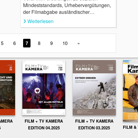
Mindeststandards, Urhebervergütungen,
der Filmabgabe ausländischer…
Weiterlesen
5
6
7
8
9
10
»
KAMERA
FILM + TV KAMERA
FILM + TV KAMERA
FILM &
6
EDITION 04.2025
EDITION 03.2025