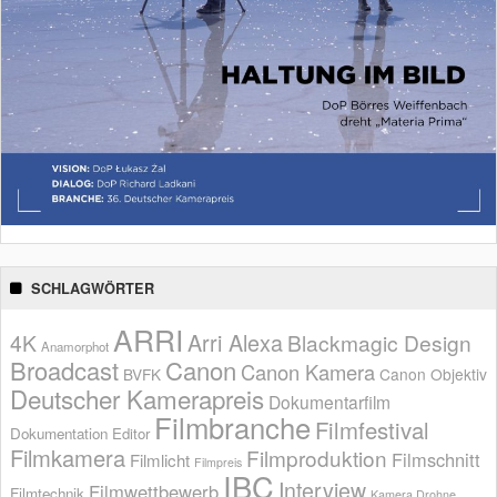
SCHLAGWÖRTER
ARRI
Arri Alexa
4K
Blackmagic Design
Anamorphot
Broadcast
Canon
Canon Kamera
BVFK
Canon Objektiv
Deutscher Kamerapreis
Dokumentarfilm
Filmbranche
Filmfestival
Dokumentation
Editor
Filmkamera
Filmproduktion
Filmschnitt
Filmlicht
Filmpreis
IBC
Interview
Filmwettbewerb
Filmtechnik
Kamera Drohne