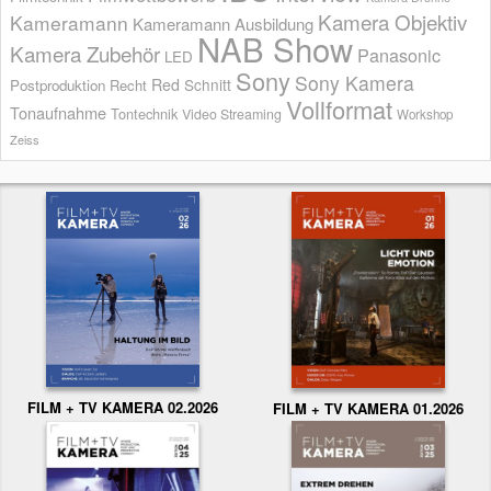
Kamera Objektiv
Kameramann
Kameramann Ausbildung
NAB Show
Kamera Zubehör
Panasonic
LED
Sony
Sony Kamera
Red
Schnitt
Postproduktion
Recht
Vollformat
Tonaufnahme
Tontechnik
Video Streaming
Workshop
Zeiss
FILM + TV KAMERA 02.2026
FILM + TV KAMERA 01.2026