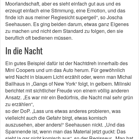
Moorlandschaft, aber es sieht einfach gut aus und es
erzeugt einfach eine Stimmung, eine Emotion, und das
finde ich aus meiner Regiesicht supergeil“, so Joscha
Seehausen. Es ging beiden darum, etwas ganz Eigenes
zu machen und nicht dem Standard zu folgen, den sie
beruflich oft bedienen müssen.
In die Nacht
Ein gutes Beispiel dafür ist der Nachtdreh innerhalb des
Mini Coopers und um das Auto herum. Für gewöhnlich
wird Nacht in blauem Licht erzählt oder, wenn man Michal
Ballhaus in „Gangs of New York“ folgt, in gelbem. Milinski
berichtet mit sichtlicher Freude von einem völlig anderen
Ansatz. „Es war mir ein Bedürfnis, die Nacht mal sehr grün
zu erzählen“,
so der DoP. „Lass uns etwas anderes probieren, was
vielleicht auch die Gefahr birgt, etwas komisch
auszusehen, aber anders!“ Seehausen nickt. „Und das
Spannende ist, wenn man das Material jetzt guckt: Das
sieht ja gar nicht komisch aus“, so der Regisseur. „Man hat