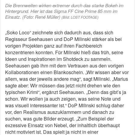
Die Brennweiten wirken extremer durch das starke Bokeh im
Hintergrund. Hier ist das Sigma FF Cine Prime 85 mm im
Einsatz. (Foto: René Müller)
(Bild: LOST FOOTAGE)
„Soko Loco“ zeichnete sich dadurch aus, dass sich
Regisseur Seehausen und DoP Milinski stärker als bei
vorigen Projekten ganz auf ihren Fachbereich
konzentrieren konnten. Für Milinski hieß das früh, seine
Ideen und Inspirationen im Shotdeck zu sammeln.
Seehausen gab ihm mit dem Vertrauen aus den vorigen
Kollaborationen einen Blankoschein. „Wir wissen aber vor
allem, was der jeweils andere mag“, sagt Milinski. „Marius
sagte aber: Wir müssen das jetzt nicht drehen wie den
typischen Krimi“, ergänzt Seehausen. „Denn das gibt’s ja
schon. Wir wollen ja auch zeigen, was seine Note und
was visuell interessanter ist.“ DoP Milinski schlug daher
vor, den Realismus auszuklammern und danach zu
suchen, was gute Bilder erzeugt. „Zum
Beispiel der
exzessive Einsatz von Nebel, der inhaltlich überhaupt
nicht motiviert ist. Das spielt ja nicht in einer