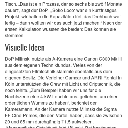
Tisch. „Das ist ein Prozess, der so sechs bis zwölf Monate
dauert“, sagt der DoP. „,Soko Loco‘ war ein kurzfristiges
Projekt, wir hatten die Kapazitäten frei, das Drehbuch war
fertig – dann wollten wir das auch jetzt machen.“ Nach der
ersten Kalkulation wussten die beiden: Das können sie
stemmen.
Visuelle Ideen
DoP Milinski nutzte als A-Kamera eine Canon C300 Mk III
aus dem eigenen Technikfundus. Vieles von der
eingesetzten Filmtechnik stammte ebenfalls aus dem
eigenen Besitz. Die Verleiher Camcar und ARRI Rental in
Köln unterstützten die Crew mit Licht und Griptechnik, die
noch fehlte. „Zum Beispiel haben wir uns für die
Nachtszene eine 4-kW-Leuchte aus- geliehen, um einen
ordentlichen Wumms zu haben“, berichtet der
Kameramann. An der Kamera nutzte Milinski die Sigma
FF Cine-Primes, die den Vorteil haben, dass sie zwischen
20 und 85 mm durchgängig T1.5 aufweisen.
„Megaamtliche Objektive“, lobt Milinski. Bei bestimmten