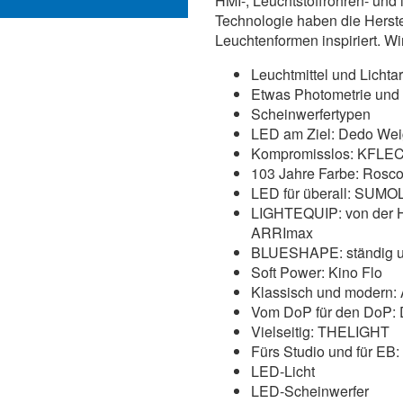
HMI-, Leuchtstoffröhren- und 
Technologie haben die Herste
Leuchtenformen inspiriert. Wi
Leuchtmittel und Lichta
Etwas Photometrie und
Scheinwerfertypen
LED am Ziel: Dedo Weig
Kompromisslos: KFLE
103 Jahre Farbe: Rosc
LED für überall: SUM
LIGHTEQUIP: von der H
ARRImax
BLUESHAPE: ständig u
Soft Power: Kino Flo
Klassisch und modern:
Vom DoP für den DoP:
Vielseitig: THELIGHT
Fürs Studio und für E
LED-Licht
LED-Scheinwerfer