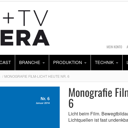
MEIN KONTO
CAST
BRANCHE
PRODUKTION
TECHNIK
S
MONOGRAFIE FILM-LICHT HEUTE NR. 6
Monografie Fil
6
Licht beim Film. Bewegtbild
Lichtquellen ist fast undenkb