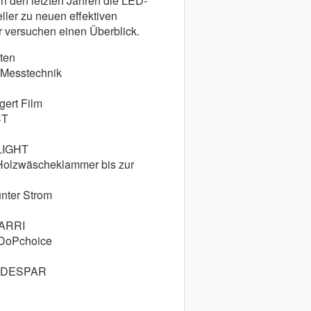
in den letzten Jahren die LED-
ller zu neuen effektiven
r versuchen einen Überblick.
rten
 Messtechnik
ert Film
CT
o
OLIGHT
olzwäscheklammer bis zur
nter Strom
 ARRI
 DoPchoice
B: DESPAR