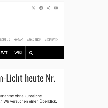
ABOUT US
KONTAKT
ABO & SHOP
MEDIADATEN
Alles
Shop
SUCHEN
LEAT
WIKI
m-Licht heute Nr.
aufnahme ohne künstliche
ar. Wir versuchen einen Überblick.