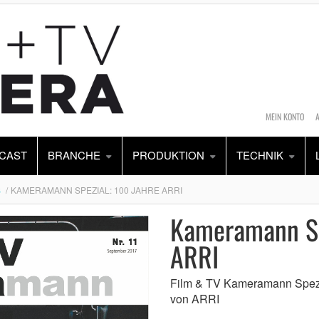
MEIN KONTO
CAST
BRANCHE
PRODUKTION
TECHNIK
S
KAMERAMANN SPEZIAL: 100 JAHRE ARRI
Kameramann Sp
ARRI
Film & TV Kameramann Spezi
von ARRI