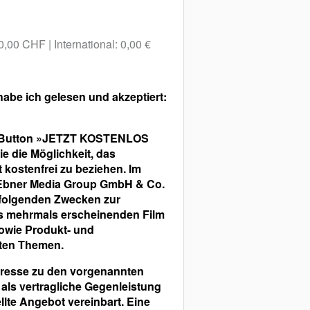
 0,00 CHF
International: 0,00 €
abe ich gelesen und akzeptiert:
n Button »JETZT KOSTENLOS
die Möglichkeit, das
ostenfrei zu beziehen. Im
(Ebner Media Group GmbH & Co.
 folgenden Zwecken zur
s mehrmals erscheinenden Film
owie Produkt- und
ten Themen.
dresse zu den vorgenannten
als vertragliche Gegenleistung
llte Angebot vereinbart. Eine