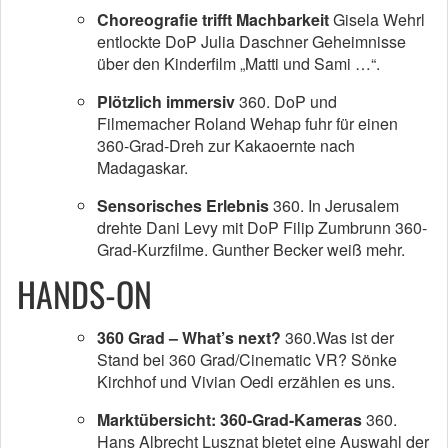
Choreografie trifft Machbarkeit
Gisela Wehrl
entlockte DoP Julia Daschner Geheimnisse
über den Kinderfilm „Matti und Sami …“.
Plötzlich immersiv
360. DoP und
Filmemacher Roland Wehap fuhr für einen
360-Grad-Dreh zur Kakaoernte nach
Madagaskar.
Sensorisches Erlebnis
360. In Jerusalem
drehte Dani Levy mit DoP Filip Zumbrunn 360-
Grad-Kurzfilme. Gunther Becker weiß mehr.
HANDS-ON
360 Grad – What’s next?
360.Was ist der
Stand bei 360 Grad/Cinematic VR? Sönke
Kirchhof und Vivian Oedi erzählen es uns.
Marktübersicht: 360-Grad-Kameras
360.
Hans Albrecht Lusznat bietet eine Auswahl der