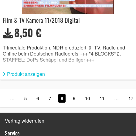
Film & TV Kamera 11/2018 Digital
8,50 €
Trimediale Produktion: NDR produziert für TV, Radio und
Online beim Deutschen Radiopreis +++ "4 BLOCKS“ 2.
STAFFEL: DoPs Schäppi und Bolliger +++
Produkt anzeigen
1
…
5
6
7
8
9
10
11
…
17
Vertrag widerrufen
Service