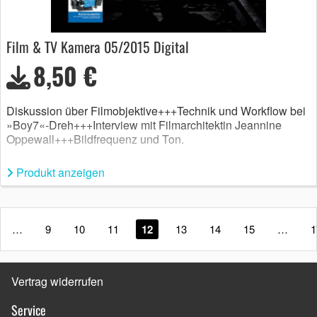
Film & TV Kamera 05/2015 Digital
8,50 €
Diskussion über Filmobjektive+++Technik und Workflow bei
»Boy7«-Dreh+++Interview mit Filmarchitektin Jeannine
Oppewall+++Bildfrequenz und Ton.
Produkt anzeigen
…
9
10
11
12
13
14
15
…
1
Vertrag widerrufen
Service