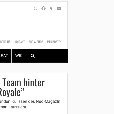
ABOUT US
KONTAKT
ABO & SHOP
MEDIADATEN
Alles
Shop
SUCHEN
LEAT
WIKI
 Team hinter
Royale”
nter den Kulissen des Neo-Magazin
mann aussieht.