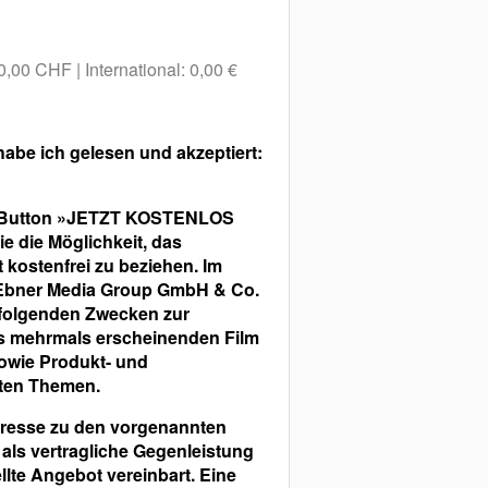
 0,00 CHF
International: 0,00 €
abe ich gelesen und akzeptiert:
n Button »JETZT KOSTENLOS
die Möglichkeit, das
ostenfrei zu beziehen. Im
(Ebner Media Group GmbH & Co.
 folgenden Zwecken zur
s mehrmals erscheinenden Film
owie Produkt- und
ten Themen.
dresse zu den vorgenannten
als vertragliche Gegenleistung
llte Angebot vereinbart. Eine