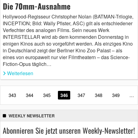
Die 70mm-Ausnahme
Hollywood-Regisseur Christopher Nolan (BATMAN-Trilogie,
INCEPTION; Bild: Wally Pfister, ASC) gilt als entschiedener
Verfechter des analogen Films. Sein neues Werk
INTERSTELLAR wird ab dem kommenden Donnerstag in
einigen Kinos auch so vorgeführt werden. Als einziges Kino
in Deutschland zeigt der Berliner Kino Zoo Palast – als
eines von europaweit nur vier Filmtheatern – das Science-
Fiction-Opus täglich…
Weiterlesen
343
344
345
346
347
348
349
…
WEEKLY NEWSLETTER
Abonnieren Sie jetzt unseren Weekly-Newsletter!