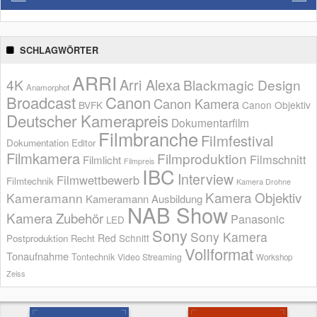
SCHLAGWÖRTER
ARRI
Arri Alexa
4K
Blackmagic Design
Anamorphot
Broadcast
Canon
Canon Kamera
BVFK
Canon Objektiv
Deutscher Kamerapreis
Dokumentarfilm
Filmbranche
Filmfestival
Dokumentation
Editor
Filmkamera
Filmproduktion
Filmschnitt
Filmlicht
Filmpreis
IBC
Interview
Filmwettbewerb
Filmtechnik
Kamera Drohne
Kamera Objektiv
Kameramann
Kameramann Ausbildung
NAB Show
Kamera Zubehör
Panasonic
LED
Sony
Sony Kamera
Red
Schnitt
Postproduktion
Recht
Vollformat
Tonaufnahme
Tontechnik
Video Streaming
Workshop
Zeiss